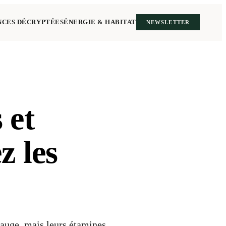
NCES DÉCRYPTÉES
ÉNERGIE & HABITAT
NEWSLETTER
 et
z les
sauge, mais leurs étamines