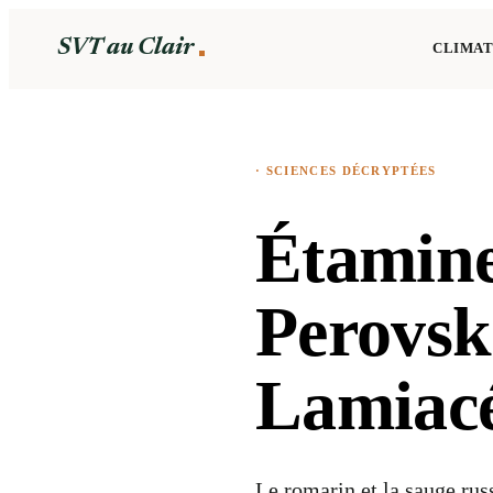
SVT au Clair
CLIMAT
·
SCIENCES DÉCRYPTÉES
Étamine
Perovski
Lamiac
Le romarin et la sauge rus