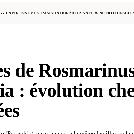
 & ENVIRONNEMENT
MAISON DURABLE
SANTÉ & NUTRITION
SCIE
s de Rosmarinus
a : évolution che
ées
se (Perovskia) appartiennent à la même famille que la 