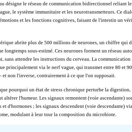
u désigne le réseau de communication bidirectionnel reliant les
vague, le système immunitaire et les neurotransmetteurs. Ce di
émotions et les fonctions cognitives, faisant de l'intestin un vé
rique abrite plus de 500 millions de neurones, un chiffre qui 
ne longtemps sous-estimé. Ces neurones forment un réseau auto
t, sans attendre les instructions du cerveau. La communication
tue principalement via le nerf vague, qui transmet entre 80 et 9
 et non l'inverse, contrairement à ce que l'on supposait.
ique pourquoi un état de stress chronique perturbe la digestion,
ut altérer l'humeur. Les signaux remontent (voie ascendante) s
s et d'hormones ; les signaux descendent (voie descendante) via l
me, modulant à leur tour la composition du microbiote.