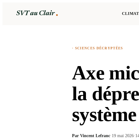
SVT au Clair
CLIMAT
·
SCIENCES DÉCRYPTÉES
Axe mic
la dépr
système
Par
Vincent Lefranc
·
19 mai 2026
·
1