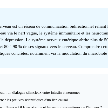
erveau est un réseau de communication bidirectionnel reliant l
veau via le nerf vague, le système immunitaire et les neurotra
s la dépression. Le système nerveux entérique abrite plus de 5
et 80 à 90 % de ses signaux vers le cerveau. Comprendre cet
utiques concrètes, notamment via la modulation du microbiote 
au : un dialogue silencieux entre intestin et neurones
e : les preuves scientifiques d'un lien causal
influence-t-il la sérotonine et les neurotransmetteurs de l'humeur ?