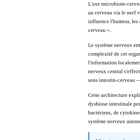
L'axe microbiote-cervea
au cerveau via le nerf 
influence l'humeur, les 
cerveau ».
Le système nerveux enté
complexité de cet orga
l'information localemen
nerveux central s'effec
sens intestin-cerveau —
Cette architecture expl
dysbiose intestinale pe
bactériens, de cytokine
système nerveux autono