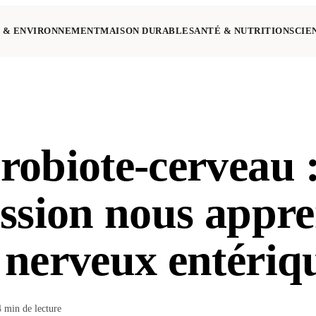
 & ENVIRONNEMENT
MAISON DURABLE
SANTÉ & NUTRITION
SCIE
robiote-cerveau :
ession nous appr
 nerveux entériq
4
min de lecture