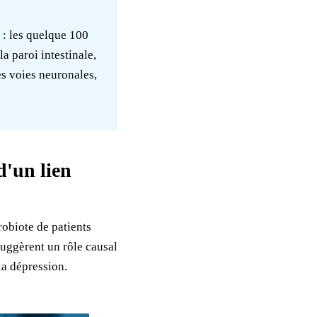
 : les quelque 100
a paroi intestinale,
es voies neuronales,
d'un lien
robiote de patients
suggèrent un rôle causal
la dépression.