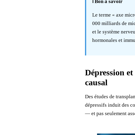
ℹ️ Bon à savoir
Le terme « axe micro
000 milliards de mi
et le système nerve
hormonales et immun
Dépression et 
causal
Des études de transplan
dépressifs induit des c
— et pas seulement asso