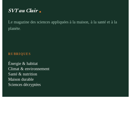
SVT au Clair
Le magazine des sciences appliquées à la maison, à la santé et à la
planète.
RUBRIQUES
Énergie & habitat
Climat & environnement
Santé & nutrition
Maison durable
Sciences décryptées
LE MAG
Sommaire SVT
À propos
La rédaction
Publicité