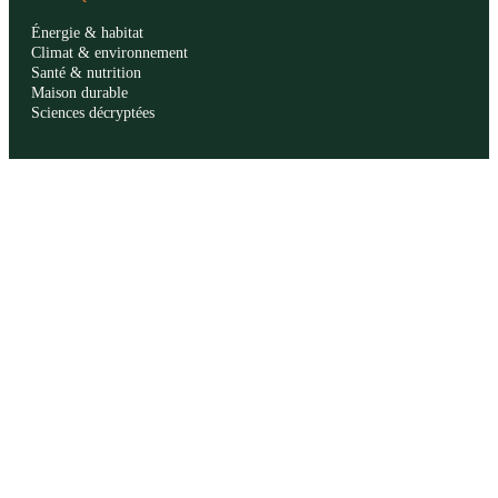
Énergie & habitat
Climat & environnement
Santé & nutrition
Maison durable
Sciences décryptées
LE MAG
Sommaire SVT
À propos
La rédaction
Publicité
Contact
LÉGAL
Mentions légales
Confidentialité
Cookies
CGU