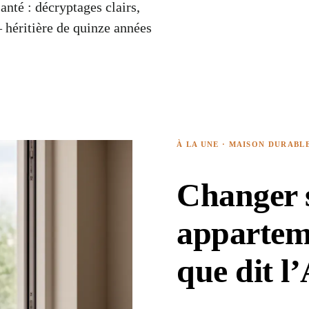
santé : décryptages clairs,
— héritière de quinze années
À LA UNE ·
MAISON DURABL
Changer s
appartem
que dit l