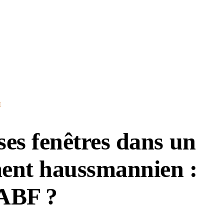
E
es fenêtres dans un
ent haussmannien :
’ABF ?