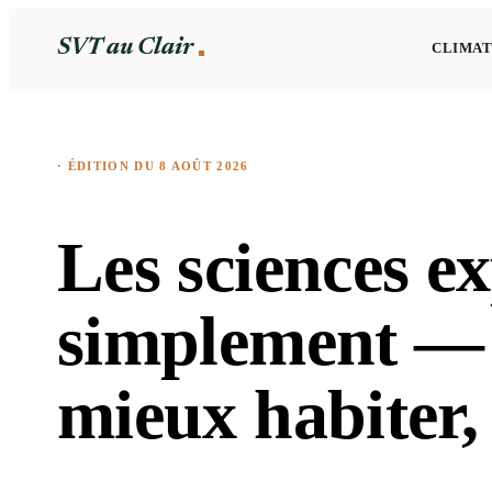
SVT au Clair
CLIMAT
· ÉDITION DU
8 AOÛT 2026
Les sciences e
simplement — 
mieux habiter,