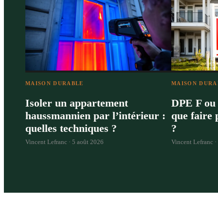
MAISON DURABLE
MAISON DURA
Isoler un appartement
DPE F ou 
haussmannien par l’intérieur :
que faire
quelles techniques ?
?
Vincent Lefranc ·
5 août 2026
Vincent Lefranc ·